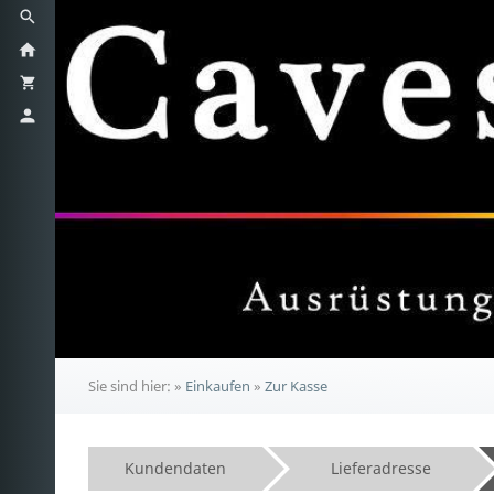
Sie sind hier:
»
Einkaufen
»
Zur Kasse
Kundendaten
Lieferadresse