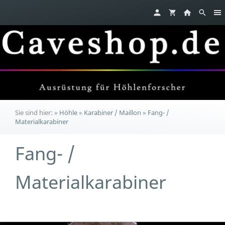
Sie sind hier:
»
Höhle
»
Karabiner / Maillon
»
Fang- /
Materialkarabiner
Fang- /
Materialkarabiner