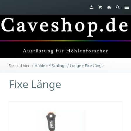
Sie sind hier:
»
Höhle
»
Y Schlinge / Longe
»
Fixe Länge
Fixe Länge