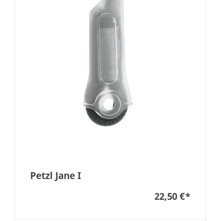
Petzl Jane I
22,50 €
*