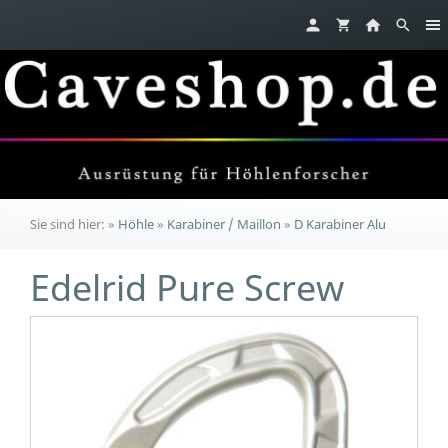
Sie sind hier:
»
Höhle
»
Karabiner / Maillon
»
D Karabiner Alu
Edelrid Pure Screw