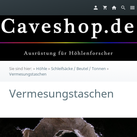
Sie sind hier:
»
Höhle
»
Schleifsäcke / Beutel / Tonnen
»
Vermesungstaschen
Vermesungstaschen