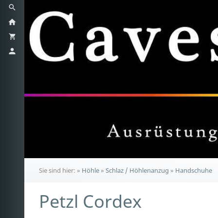
Sie sind hier:
»
Höhle
»
Schlaz / Höhlenanzug
»
Handschuhe
Petzl Cordex