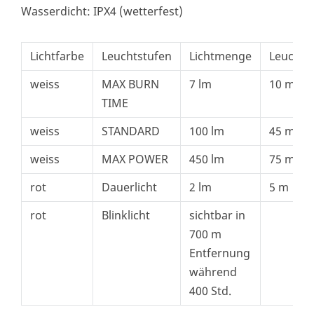
Wasserdicht: IPX4 (wetterfest)
Lichtfarbe
Leuchtstufen
Lichtmenge
Leuchtw
weiss
MAX BURN
7 lm
10 m
TIME
weiss
STANDARD
100 lm
45 m
weiss
MAX POWER
450 lm
75 m
rot
Dauerlicht
2 lm
5 m
rot
Blinklicht
sichtbar in
700 m
Entfernung
während
400 Std.