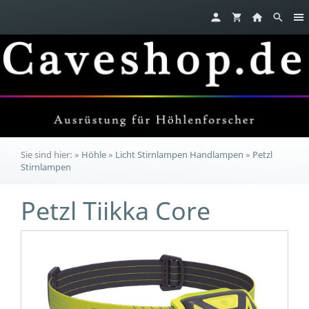
Sie sind hier:
»
Höhle
»
Licht Stirnlampen Handlampen
»
Petzl
Stirnlampen
Petzl Tiikka Core