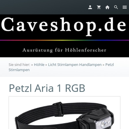
Sie sind hier:
»
Höhle
»
Licht Stirnlampen Handlampen
»
Petzl
Stirnlampen
Petzl Aria 1 RGB