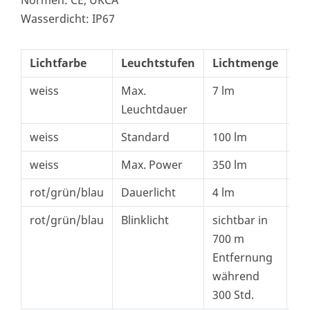
Wasserdicht: IP67
Lichtfarbe
Leuchtstufen
Lichtmenge
Le
weiss
Max.
7 lm
10
Leuchtdauer
weiss
Standard
100 lm
45
weiss
Max. Power
350 lm
70
rot/grün/blau
Dauerlicht
4 lm
5 
rot/grün/blau
Blinklicht
sichtbar in
700 m
Entfernung
während
300 Std.